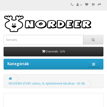
0 termék - 0 Ft
Kategóriák
WOODEN STORY színes, XL építőelemek tálcában - 63 db