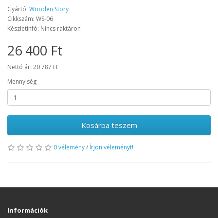
Gyártó:
Wooden Story
Cikkszám: WS-06
Készletinfó: Nincs raktáron
26 400 Ft
Nettó ár: 20 787 Ft
Mennyiség
Kosárba teszem
0 vélemény
/
Írjon véleményt!
Információk