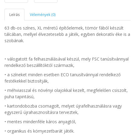
Leírás
Vélemények (0)
63 db-os színes, XL méretű építőelemek, tömör fából készült
tálcában, mellyel élvezetesebb a játék, egyben dekoratív éke is a
szobának.
• válogatott fa felhasználásával készül, mely FSC tanúsítvánnyal
rendelkező beszállítóktól származik,
•
a színeket minden esetben ECO tanusítvánnyal rendelkező
festékekkel biztosítják,
• méhviasszal és növényi olajokkal kezelt, megfelelően csiszolt,
puha tapintású,
• kartondobozba csomagolt, melyet újrafelhasználásra vagy
egyszerű újrahasznosításra terveztek,
• mentes mindenféle káros anyagtól,
• organikus és környezetbarát játék.