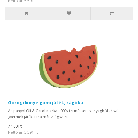
Nettó ár: 5 591 Ft
Görögdinnye gumi játék, rágóka
A spanyol Oli & Carol márka 100% természetes anyagból készült
gyermek játékai ma már világszerte..
7 100 Ft
Nettó ár: 5 591 Ft