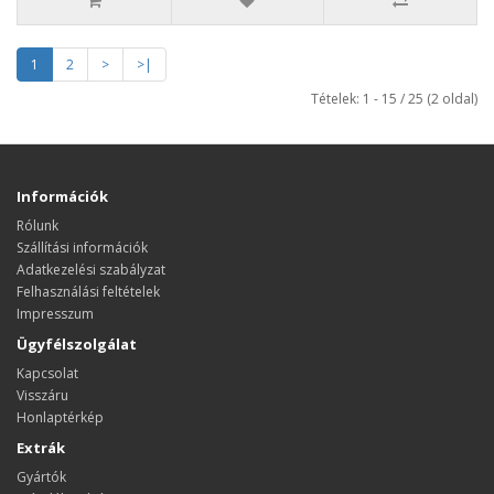
1
2
>
>|
Tételek: 1 - 15 / 25 (2 oldal)
Információk
Rólunk
Szállítási információk
Adatkezelési szabályzat
Felhasználási feltételek
Impresszum
Ügyfélszolgálat
Kapcsolat
Visszáru
Honlaptérkép
Extrák
Gyártók