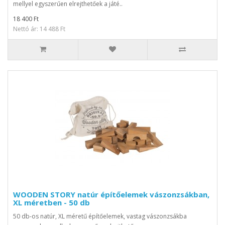
mellyel egyszerűen elrejthetőek a játé..
18 400 Ft
Nettó ár: 14 488 Ft
WOODEN STORY natúr építőelemek vászonzsákban,
XL méretben - 50 db
50 db-os natúr, XL méretű építőelemek, vastag vászonzsákba