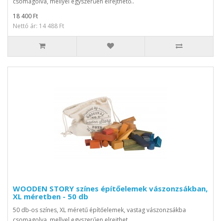
csomagolva, mellyel egyszerűen elrejthető..
18 400 Ft
Nettó ár: 14 488 Ft
WOODEN STORY színes építőelemek vászonzsákban,
XL méretben - 50 db
50 db-os színes, XL méretű építőelemek, vastag vászonzsákba
csomagolva, mellyel egyszerűen elrejthet..