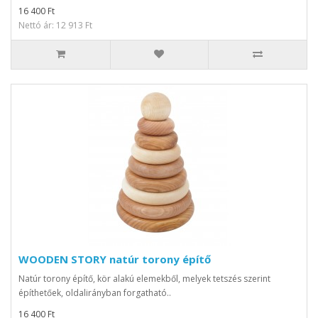
16 400 Ft
Nettó ár: 12 913 Ft
WOODEN STORY natúr torony építő
Natúr torony építő, kör alakú elemekből, melyek tetszés szerint
építhetőek, oldalirányban forgatható..
16 400 Ft