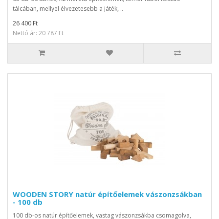
tálcában, mellyel élvezetesebb a játék, ..
26 400 Ft
Nettó ár: 20 787 Ft
WOODEN STORY natúr építőelemek vászonzsákban
- 100 db
100 db-os natúr építőelemek, vastag vászonzsákba csomagolva,