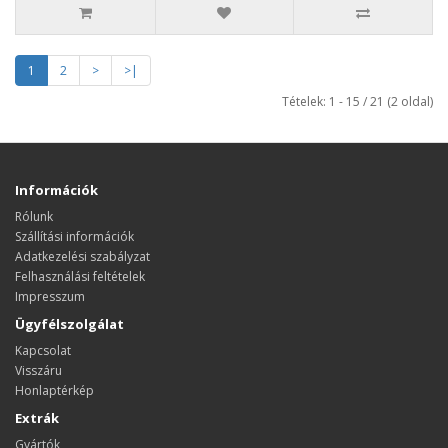
1
2
>
>|
Tételek: 1 - 15 / 21 (2 oldal)
Információk
Rólunk
Szállítási információk
Adatkezelési szabályzat
Felhasználási feltételek
Impresszum
Ügyfélszolgálat
Kapcsolat
Visszáru
Honlaptérkép
Extrák
Gyártók