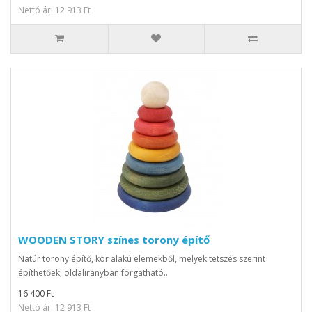
Nettó ár: 12 913 Ft
WOODEN STORY színes torony építő
Natúr torony építő, kör alakú elemekből, melyek tetszés szerint
építhetőek, oldalirányban forgatható..
16 400 Ft
Nettó ár: 12 913 Ft