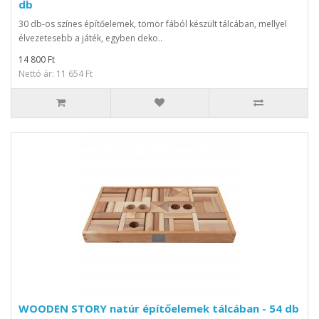
db
30 db-os színes építőelemek, tömör fából készült tálcában, mellyel
élvezetesebb a játék, egyben deko..
14 800 Ft
Nettó ár: 11 654 Ft
WOODEN STORY natúr építőelemek tálcában - 54 db