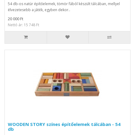
54 db-os natúr építőelemek, tömör fából készült tálcában, mellyel
élvezetesebb a játék, egyben dekor..
20 000 Ft
Nettó ár: 15 748 Ft
WOODEN STORY színes építőelemek tálcában - 54
db