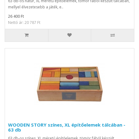
63 db-os natúr, XL méretű építőelemek, tömör fából készült tálcában,
mellyel élvezetesebb a játék, e..
26 400 Ft
Nettó ár: 20 787 Ft
WOODEN STORY színes, XL építőelemek tálcában -
63 db
63 db-os színes, XL méretű építőelemek, tömör fából készült