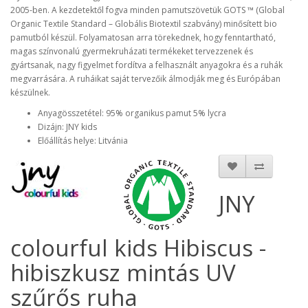
2005-ben. A kezdetektől fogva minden pamutszövetük GOTS ™ (Global
Organic Textile Standard – Globális Biotextil szabvány) minősített bio
pamutból készül. Folyamatosan arra törekednek, hogy fenntartható,
magas színvonalú gyermekruházati termékeket tervezzenek és
gyártsanak, nagy figyelmet fordítva a felhasznált anyagokra és a ruhák
megvarrására. A ruháikat saját tervezőik álmodják meg és Európában
készülnek.
Anyagösszetétel: 95% organikus pamut 5% lycra
Dizájn: JNY kids
Előállítás helye: Litvánia
JNY
colourful kids Hibiscus -
hibiszkusz mintás UV
szűrős ruha