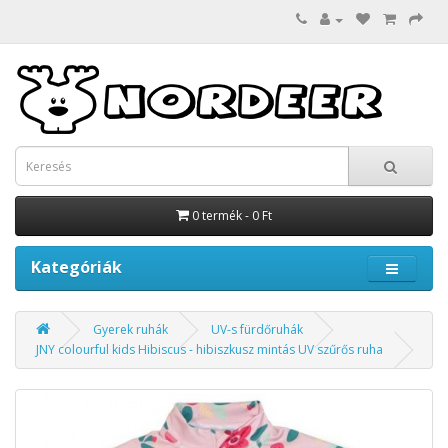
0 termék - 0 Ft
Kategóriák
Gyerek ruhák
UV-s fürdőruhák
JNY colourful kids Hibiscus - hibiszkusz mintás UV szűrős ruha