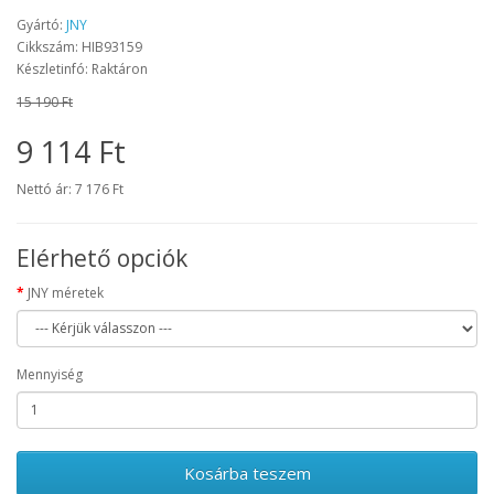
Gyártó:
JNY
Cikkszám: HIB93159
Készletinfó: Raktáron
15 190 Ft
9 114 Ft
Nettó ár: 7 176 Ft
Elérhető opciók
JNY méretek
Mennyiség
Kosárba teszem