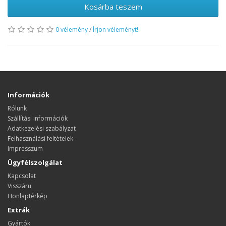
Kosárba teszem
0 vélemény
/
Írjon véleményt!
Információk
Rólunk
Szállítási információk
Adatkezelési szabályzat
Felhasználási feltételek
Impresszum
Ügyfélszolgálat
Kapcsolat
Visszáru
Honlaptérkép
Extrák
Gyártók