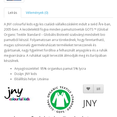
Leírás
Vélemények (0)
A JNY colourful kids egy kis családi vállalkozásként indult a svéd Åre-ban,
2005-ben. A kezdetektől fogva minden pamutszövetük GOTS ™ (Global
Organic Textile Standard – Globális Biotextil szabvány) minősített bio
pamutból készül. Folyamatosan arra törekednek, hogy fenntartható,
magas színvonalú gyermekruházati termékeket tervezzenek és
gyártsanak, nagy figyelmet fordítva a felhasznált anyagokra és a ruhák
megvarrására. A ruháikat saját tervezőik álmodják meg és Európában
készülnek.
Anyagösszetétel: 95% organikus pamut 5% lycra
Dizájn: JNY kids
Előállítás helye: Litvánia
JNY