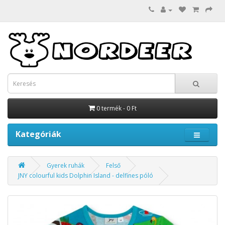
0 termék - 0 Ft
Kategóriák
Gyerek ruhák
Felső
JNY colourful kids Dolphin Island - delfines póló