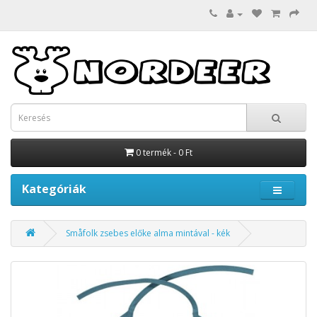
0 termék - 0 Ft
Kategóriák
Småfolk zsebes előke alma mintával - kék