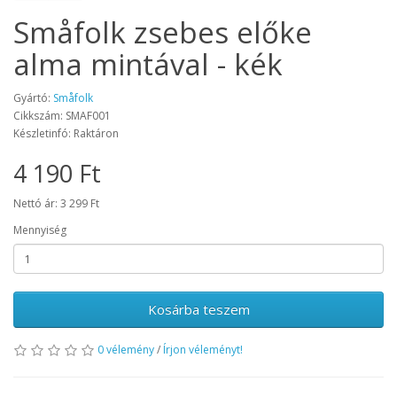
Småfolk zsebes előke
alma mintával - kék
Gyártó:
Småfolk
Cikkszám: SMAF001
Készletinfó: Raktáron
4 190 Ft
Nettó ár: 3 299 Ft
Mennyiség
Kosárba teszem
0 vélemény
/
Írjon véleményt!