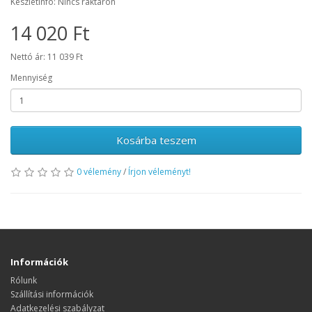
Készletinfó: Nincs raktáron
14 020 Ft
Nettó ár: 11 039 Ft
Mennyiség
Kosárba teszem
0 vélemény
/
Írjon véleményt!
Információk
Rólunk
Szállítási információk
Adatkezelési szabályzat