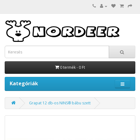
0 termék - 0 Ft
Kategóriák
Grapat 12 db-os NINS® bábu szett