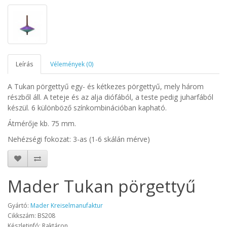
Leírás
Vélemények (0)
A Tukan pörgettyű egy- és kétkezes pörgettyű, mely három
részből áll. A teteje és az alja diófából, a teste pedig juharfából
készül. 6 különböző színkombinációban kapható.
Átmérője kb. 75 mm.
Nehézségi fokozat: 3-as (1-6 skálán mérve)
Mader Tukan pörgettyű
Gyártó:
Mader Kreiselmanufaktur
Cikkszám: BS208
Készletinfó: Raktáron