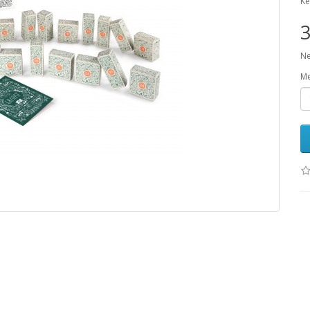
Ké
3
Ne
Me