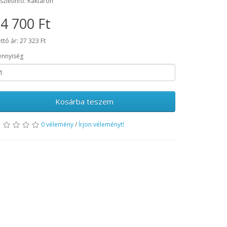
szletinfó: Raktáron
4 700 Ft
ttó ár: 27 323 Ft
nnyiség
Kosárba teszem
0 vélemény
/
Írjon véleményt!