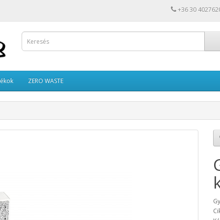
+36 30 402762
tékok
ZERO WASTE
Gy
Ci