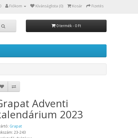
0
Fiókom
Kívánságlista (0)
Kosár
Fizetés
0 termék - 0 Ft
Grapat Adventi
kalendárium 2023
ártó:
Grapat
kkszám: 23-243