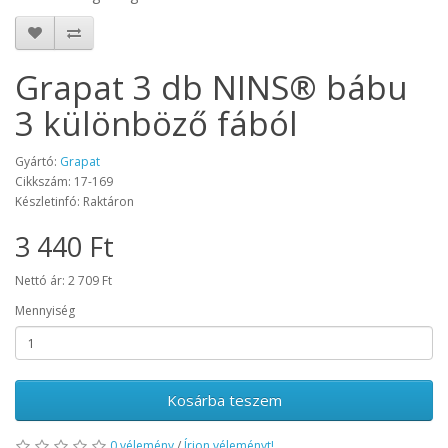
Grapat 3 db NINS® bábu
3 különböző fából
Gyártó:
Grapat
Cikkszám: 17-169
Készletinfó: Raktáron
3 440 Ft
Nettó ár: 2 709 Ft
Mennyiség
Kosárba teszem
0 vélemény
/
Írjon véleményt!