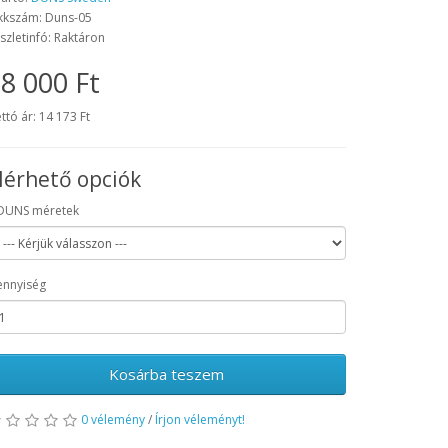
kkszám: Duns-05
szletinfó: Raktáron
8 000 Ft
ttó ár: 14 173 Ft
lérhető opciók
DUNS méretek
nnyiség
Kosárba teszem
0 vélemény
/
Írjon véleményt!