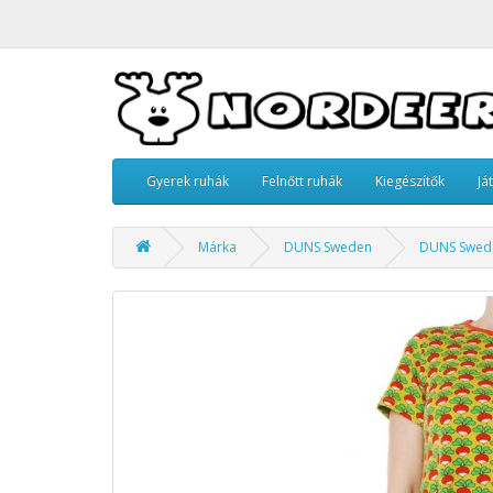
Gyerek ruhák
Felnőtt ruhák
Kiegészítők
Já
Márka
DUNS Sweden
DUNS Sweden