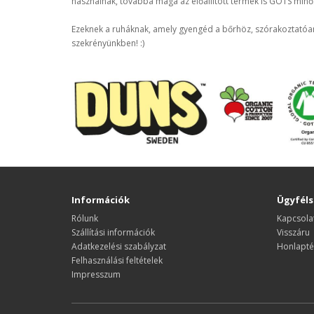
használnak, továbbá maga az előállított termék is GOTS minős
Ezeknek a ruháknak, amely gyengéd a bőrhöz, szórakoztatóan
szekrényünkben! :)
Információk
Ügyféls
Rólunk
Kapcsola
Szállítási információk
Visszáru
Adatkezelési szabályzat
Honlapté
Felhasználási feltételek
Impresszum