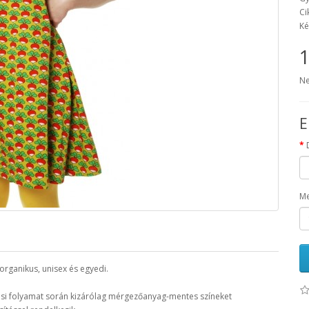
Ci
Ké
1
Ne
E
Me
rganikus, unisex és egyedi.
si folyamat során kizárólag mérgezőanyag-mentes színeket