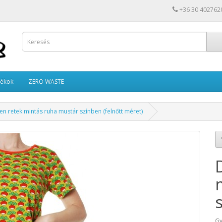
+36 30 402762
tékok
ZERO WASTE
 retek mintás ruha mustár színben (felnőtt méret)
Gy