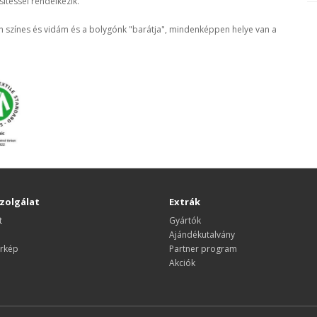
ítéssel rendelkezik.
 színes és vidám és a bolygónk "barátja", mindenképpen helye van a
zolgálat
Extrák
t
Gyártók
Ajándékutalvány
rkép
Partner program
Akciók