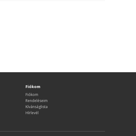
Fiókom
Fiókom
Rendeléseim
Kívánságlista
Hírlevél