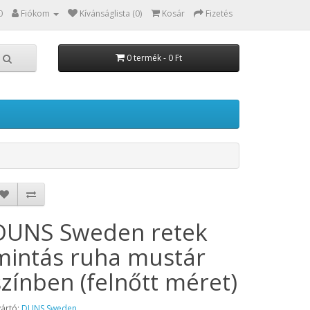
0
Fiókom
Kívánságlista (0)
Kosár
Fizetés
0 termék - 0 Ft
DUNS Sweden retek
mintás ruha mustár
színben (felnőtt méret)
ártó:
DUNS Sweden