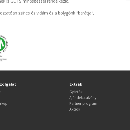
mék is GOTS minősítéssel rendelkezik.
ztatóan színes és vidám és a bolygónk "barátja",
zolgálat
Extrák
t
Gyártók
Ajándékutalvány
rkép
Partner program
Akciók