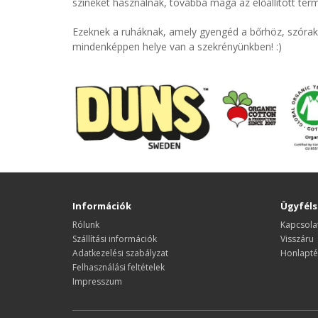
színeket használnak, továbbá maga az előállított ter
Ezeknek a ruháknak, amely gyengéd a bőrhöz, szórako
mindenképpen helye van a szekrényünkben! :)
Információk
Ügyféls
Rólunk
Kapcsola
Szállítási információk
Visszáru
Adatkezelési szabályzat
Honlapté
Felhasználási feltételek
Impresszum