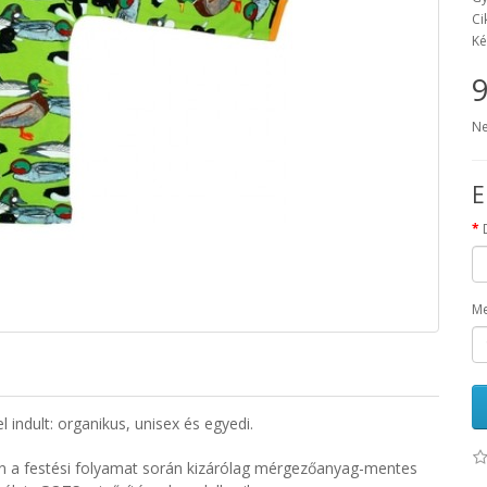
Ci
Ké
9
Ne
E
Me
ndult: organikus, unisex és egyedi.
 a festési folyamat során kizárólag mérgezőanyag-mentes