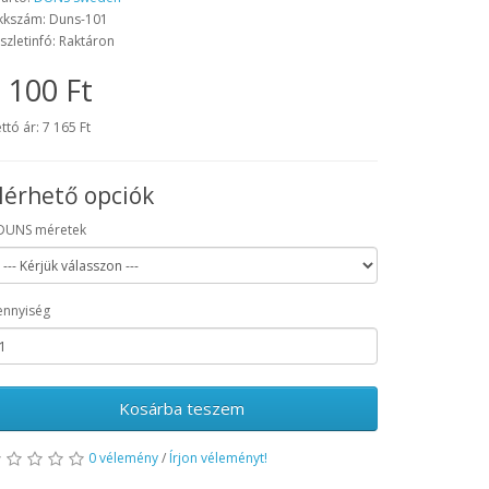
kkszám: Duns-101
szletinfó: Raktáron
 100 Ft
ttó ár: 7 165 Ft
lérhető opciók
DUNS méretek
nnyiség
Kosárba teszem
0 vélemény
/
Írjon véleményt!