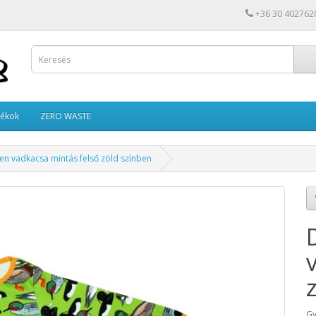
+36 30 402762
tékok
ZERO WASTE
n vadkacsa mintás felső zöld színben
Gy