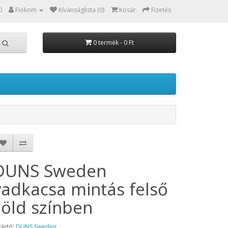
0
Fiókom
Kívánságlista (0)
Kosár
Fizetés
0 termék - 0 Ft
DUNS Sweden
vadkacsa mintás felső
zöld színben
ártó:
DUNS Sweden