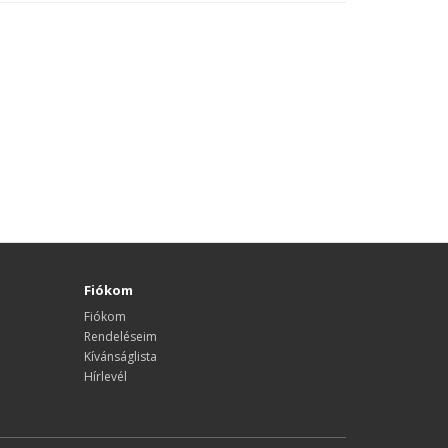
Fiókom
Fiókom
Rendeléseim
Kívánságlista
Hírlevél