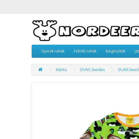
Gyerek ruhák
Felnőtt ruhák
Kiegészítők
Já
Márka
DUNS Sweden
DUNS Swede