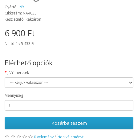
Gyártó:
JNY
Cikkszám: NA4033
Készletinfó: Raktáron
6 900 Ft
Nettó ár: 5 433 Ft
Elérhető opciók
JNY méretek
Mennyiség
Kosárba teszem
0 vélemény
/
Írjon véleményt!