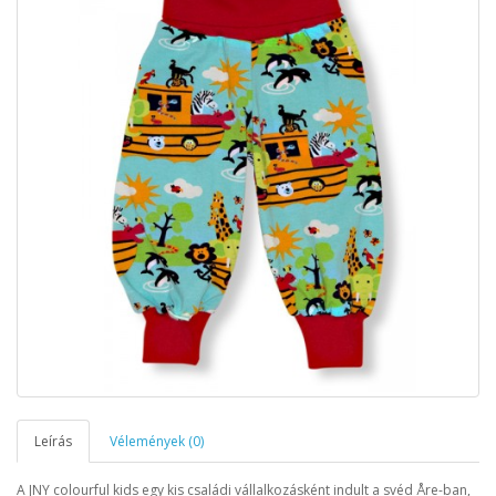
Leírás
Vélemények (0)
A JNY colourful kids egy kis családi vállalkozásként indult a svéd Åre-ban,