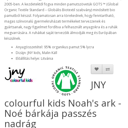
2005-ben. A kezdetektől fogva minden pamutszövetük GOTS ™ (Global
Organic Textile Standard – Globális Biotextil szabvány) minősített bio
pamutból készül. Folyamatosan arra törekednek, hogy fenntartható,
magas színvonalú gyermekruházati termékeket tervezzenek és
gyártsanak, nagy figyelmet fordítva a felhasznált anyagokra és a ruhák
megvarrására. A ruháikat saját tervezőik álmodják meg és Európában
készülnek.
Anyagösszetétel: 95% organikus pamut 5% lycra
Dizájn: JNY kids, Malin Käll
Előállítás helye: Litvánia
JNY
colourful kids Noah's ark -
Noé bárkája passzés
nadrág