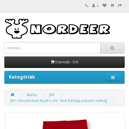
0 termék - 0 Ft
Kategóriák
Márka
JNY
JNY colourful kids Noah's ark - Noé bárkája passzés nadrág