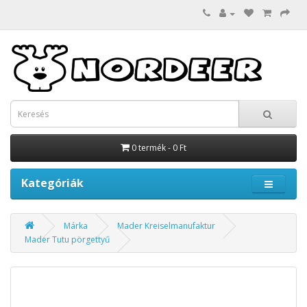
0 termék - 0 Ft
Kategóriák
Márka
Mader Kreiselmanufaktur
Mader Tutu pörgettyű