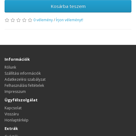
Kosárba teszem
0 vélemény
/
Írjon véleményt!
Információk
Rólunk
Szállítási információk
Adatkezelési szabályzat
Felhasználási feltételek
Impresszum
Ügyfélszolgálat
Kapcsolat
Visszáru
Honlaptérkép
Extrák