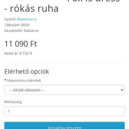
- rókás ruha
Gyártó:
Maxomorra
Cikkszám: M041
Készletinfó: Raktáron
11 090 Ft
Nettó ár: 8 732 Ft
Elérhető opciók
Maxomorra méretek
Mennyiség
Kosárba teszem