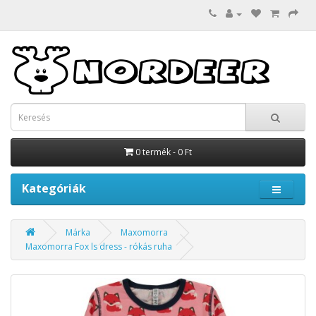
0 termék - 0 Ft
Kategóriák
Márka
Maxomorra
Maxomorra Fox ls dress - rókás ruha