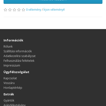
0 vélemény
/
Írjon véleményt!
Információk
Rólunk
Szállítási információk
Adatkezelési szabályzat
Felhasználási feltételek
Impresszum
Ügyfélszolgálat
Kapcsolat
Visszáru
Honlaptérkép
Extrák
Gyártók
Ajándékutalvány