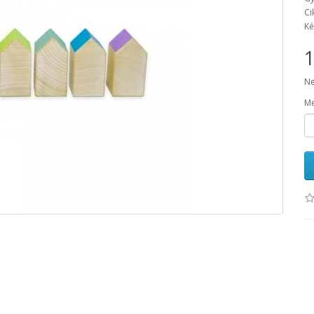
Ci
Ké
1
Ne
Me