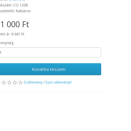
kkszám: CO-1208
szletinfó: Raktáron
1 000 Ft
ttó ár: 8 661 Ft
nnyiség
Kosárba teszem
0 vélemény
/
Írjon véleményt!