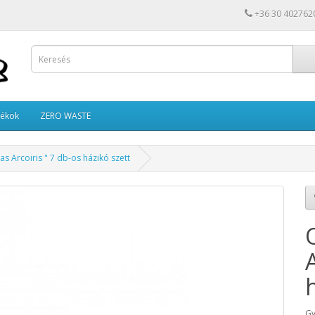
+36 30 402762
tékok
ZERO WASTE
s Arcoiris " 7 db-os házikó szett
Gy