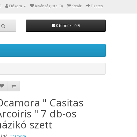
0
Fiókom
Kívánságlista (0)
Kosár
Fizetés
0 termék - 0 Ft
Ocamora " Casitas
Arcoiris " 7 db-os
házikó szett
ártó:
Ocamora