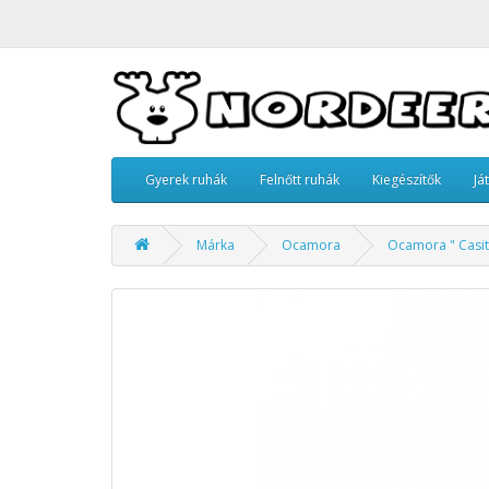
Gyerek ruhák
Felnőtt ruhák
Kiegészítők
Já
Márka
Ocamora
Ocamora " Casita