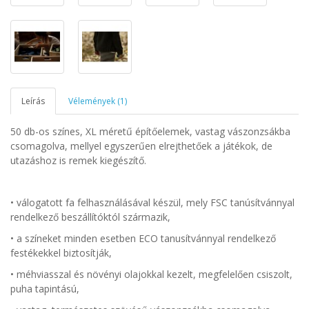
Leírás
Vélemények (1)
50 db-os színes, XL méretű építőelemek, vastag vászonzsákba
csomagolva, mellyel egyszerűen elrejthetőek a játékok, de
utazáshoz is remek kiegészítő.
• válogatott fa felhasználásával készül, mely FSC tanúsítvánnyal
rendelkező beszállítóktól származik,
•
a színeket minden esetben ECO tanusítvánnyal rendelkező
festékekkel biztosítják,
• méhviasszal és növényi olajokkal kezelt, megfelelően csiszolt,
puha tapintású,