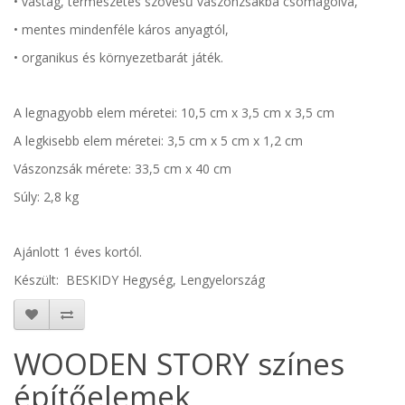
• vastag, természetes szövésű vászonzsákba csomagolva,
• mentes mindenféle káros anyagtól,
• organikus és környezetbarát játék.
A legnagyobb elem méretei:
10,5 cm x 3,5 cm x 3,5 cm
A legkisebb elem méretei:
3,5 cm x 5 cm x 1,2 cm
Vászonzsák mérete:
33,5 cm x 40 cm
Súly:
2,8 kg
Ajánlott 1 éves kortól.
Készült: BESKIDY Hegység, Lengyelország
WOODEN STORY színes
építőelemek