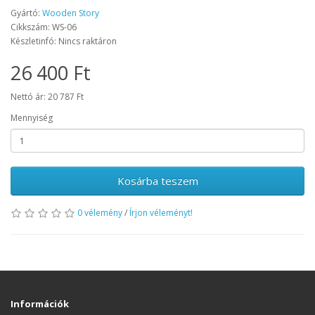
Gyártó:
Wooden Story
Cikkszám: WS-06
Készletinfó: Nincs raktáron
26 400 Ft
Nettó ár: 20 787 Ft
Mennyiség
Kosárba teszem
0 vélemény
/
Írjon véleményt!
Információk