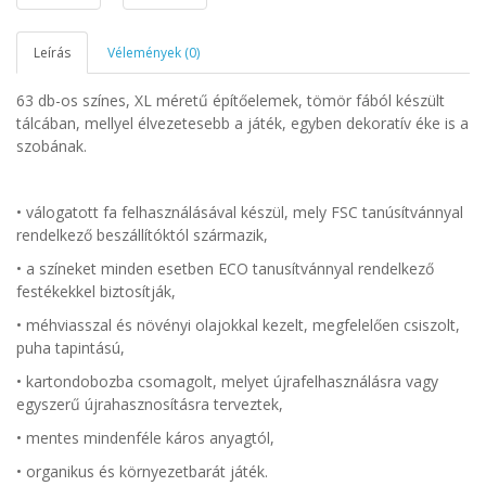
Leírás
Vélemények (0)
63 db-os színes, XL méretű építőelemek, tömör fából készült
tálcában, mellyel élvezetesebb a játék, egyben dekoratív éke is a
szobának.
• válogatott fa felhasználásával készül, mely FSC tanúsítvánnyal
rendelkező beszállítóktól származik,
•
a színeket minden esetben ECO tanusítvánnyal rendelkező
festékekkel biztosítják,
• méhviasszal és növényi olajokkal kezelt, megfelelően csiszolt,
puha tapintású,
• kartondobozba csomagolt, melyet újrafelhasználásra vagy
egyszerű újrahasznosításra terveztek,
• mentes mindenféle káros anyagtól,
• organikus és környezetbarát játék.