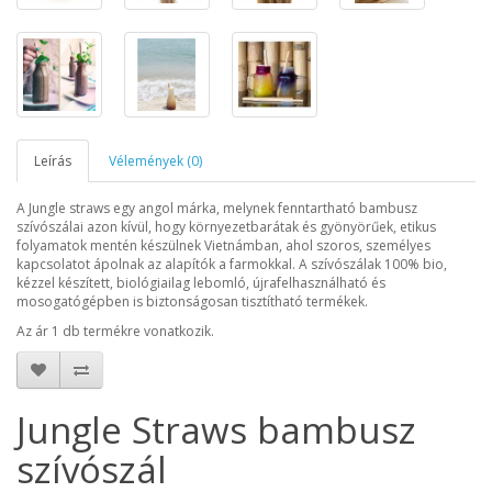
Leírás
Vélemények (0)
A Jungle straws egy angol márka, melynek fenntartható bambusz
szívószálai azon kívül, hogy környezetbarátak és gyönyörűek, etikus
folyamatok mentén készülnek Vietnámban, ahol szoros, személyes
kapcsolatot ápolnak az alapítók a farmokkal. A szívószálak 100% bio,
kézzel készített, biológiailag lebomló, újrafelhasználható és
mosogatógépben is biztonságosan tisztítható termékek.
Az ár 1 db termékre vonatkozik.
Jungle Straws bambusz
szívószál