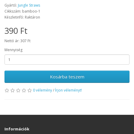
Gyártó:
Jungle Straws
Cikkszám: bamboo-1
Készletinfó: Raktáron
390 Ft
Nettó ár: 307 Ft
Mennyiség
Kosárba teszem
0 vélemény
/
Írjon véleményt!
Információk